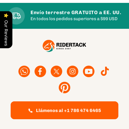
Envío terrestre GRATUITO a EE. UU.
En todos los pedidos superiores a $99 USD
Our Reviews
Facebook
Facebook
Twitter
Instagram
YouTube
TikTok
Pinterest
Llámenos al +1 786 474 6465